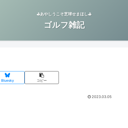
⛳️あやしうこそ芝球せまほし⛳️
ゴルフ雑記
Bluesky
コピー
2023.03.05