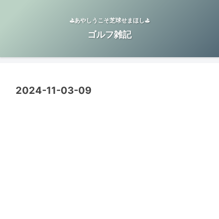
⛳️あやしうこそ芝球せまほし⛳️
ゴルフ雑記
2024-11-03-09