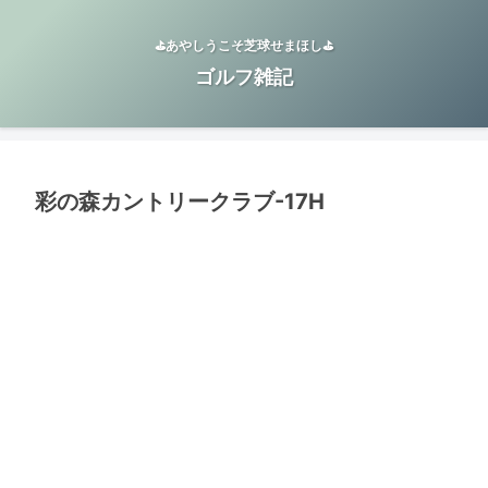
⛳️あやしうこそ芝球せまほし⛳️
ゴルフ雑記
彩の森カントリークラブ-17H